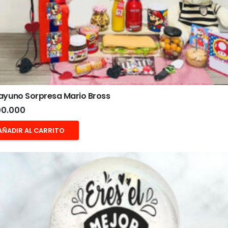
ayuno Sorpresa Mario Bross
0.000
AÑADIR AL CARRITO