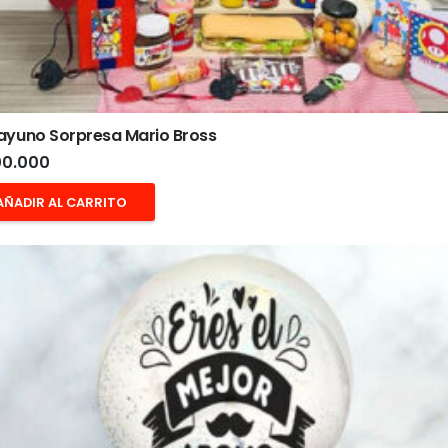
ayuno Sorpresa Mario Bross
0.000
AÑADIR AL CARRITO