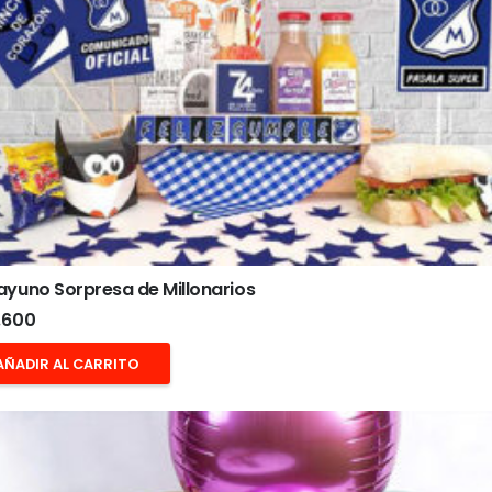
yuno Sorpresa de Millonarios
.600
AÑADIR AL CARRITO