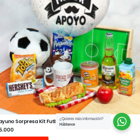
¿Quieres más información?
yuno Sorpresa Kit Futbolero
Háblanos
5.000