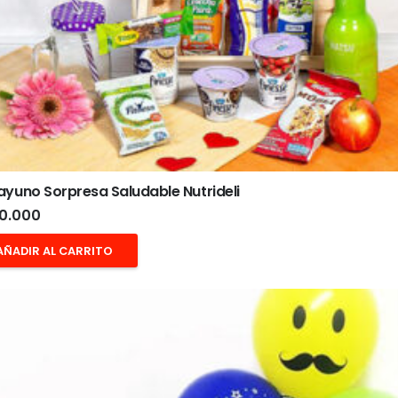
yuno Sorpresa Saludable Nutrideli
0.000
AÑADIR AL CARRITO