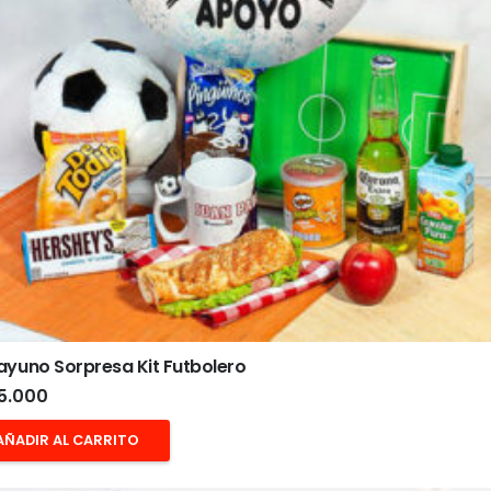
yuno Sorpresa Kit Futbolero
5.000
AÑADIR AL CARRITO