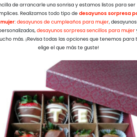
ncilla de arrancarle una sonrisa y estamos listos para ser 
mplices. Realizamos todo tipo de
desayunos sorpresa p
mujer
:
desayunos de cumpleaños para mujer
, desayunos
personalizados,
desayunos sorpresa sencillos para mujer
cho más. ¡Revisa todas las opciones que tenemos para t
elige el que más te guste!