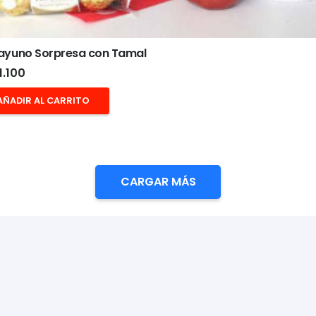
ayuno Sorpresa con Tamal
1.100
AÑADIR AL CARRITO
CARGAR MÁS