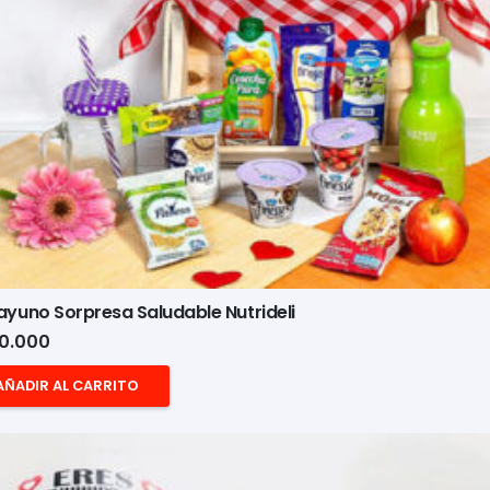
yuno Sorpresa Saludable Nutrideli
0.000
AÑADIR AL CARRITO