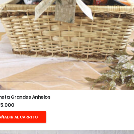
heta Grandes Anhelos
5.000
AÑADIR AL CARRITO