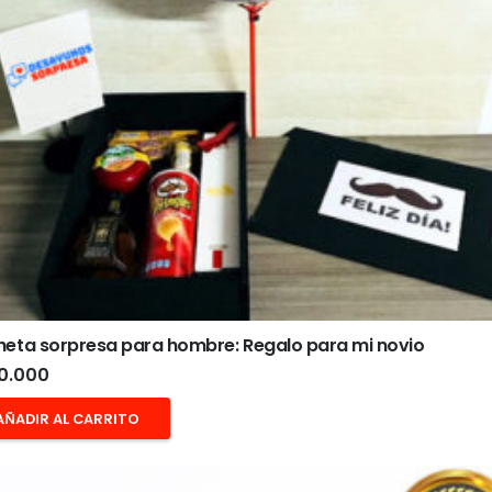
heta sorpresa para hombre: Regalo para mi novio
0.000
AÑADIR AL CARRITO