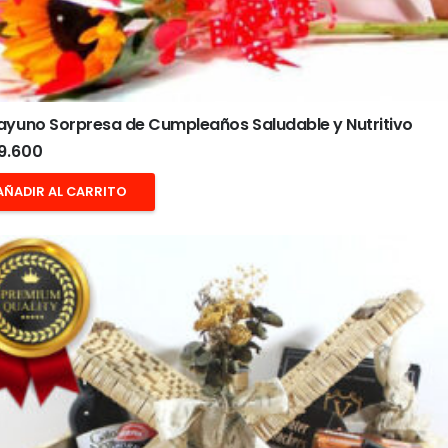
ayuno Sorpresa de Cumpleaños Saludable y Nutritivo
9.600
AÑADIR AL CARRITO