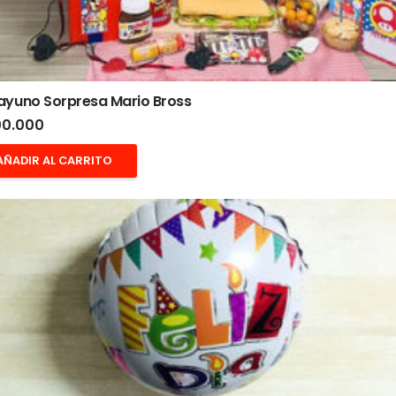
ayuno Sorpresa Mario Bross
0.000
AÑADIR AL CARRITO