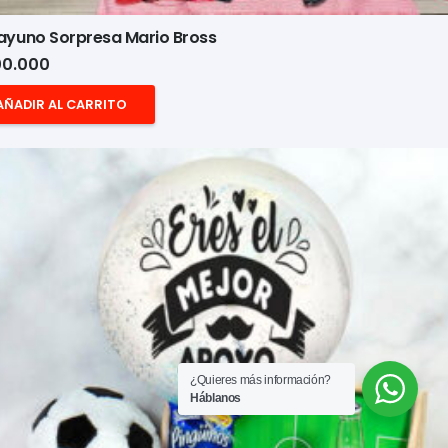
ayuno Sorpresa Mario Bross
0.000
AÑADIR AL CARRITO
¿Quieres más información?
Háblanos