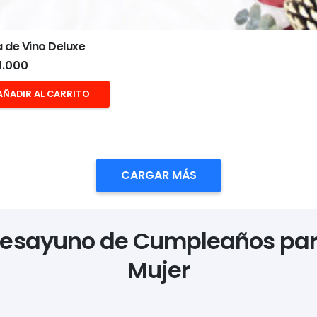
 de Vino Deluxe
1.000
AÑADIR AL CARRITO
CARGAR MÁS
esayuno de Cumpleaños pa
Mujer