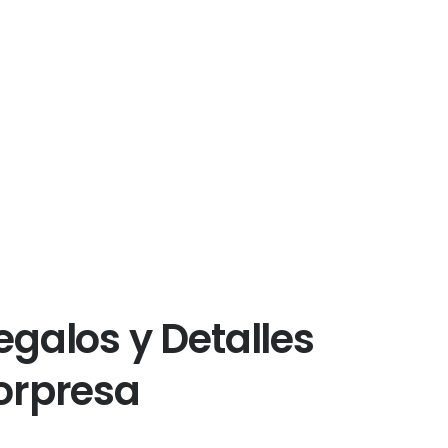
egalos y Detalles
orpresa