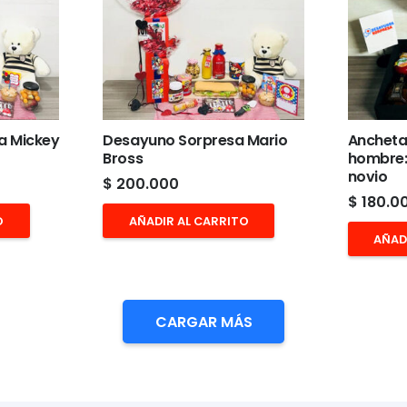
a Mickey
Desayuno Sorpresa Mario
Ancheta
Bross
hombre:
novio
$
200.000
$
180.0
O
AÑADIR AL CARRITO
AÑAD
CARGAR MÁS