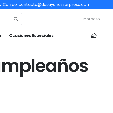
Correo:
contacto@desayunossorpresa.com
Contacto
á
Ocasiones Especiales
umpleaños