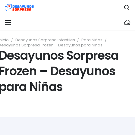
Inicio
/
Desayunos Sorpresa Infantiles
/
Para Niñas
/
Desayunos Sorpresa Frozen – Desayunos para Niñas
Desayunos Sorpresa
Frozen – Desayunos
para Niñas