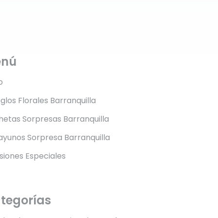
enú
o
glos Florales Barranquilla
etas Sorpresas Barranquilla
yunos Sorpresa Barranquilla
siones Especiales
tegorías