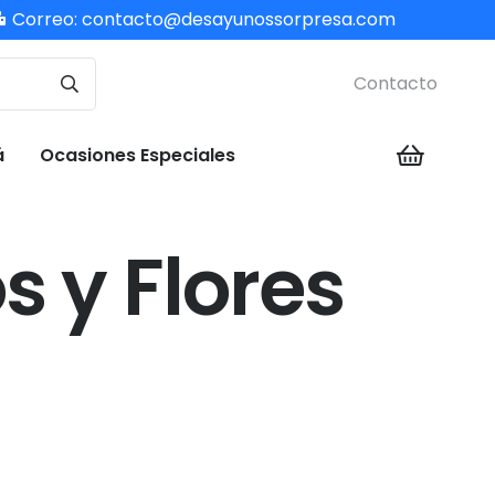
Correo:
contacto@desayunossorpresa.com
Contacto
á
Ocasiones Especiales
 y Flores