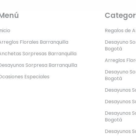
Menú
Categor
Inicio
Regalos de 
Arreglos Florales Barranquilla
Desayuno Sor
Bogotá
Anchetas Sorpresas Barranquilla
Arreglos Flo
Desayunos Sorpresa Barranquilla
Desayuno So
Ocasiones Especiales
Bogotá
Desayunos S
Desayunos So
Desayunos S
Bogotá
Desayunos S