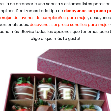
ncilla de arrancarle una sonrisa y estamos listos para ser 
mplices. Realizamos todo tipo de
desayunos sorpresa p
mujer
:
desayunos de cumpleaños para mujer
, desayunos
personalizados,
desayunos sorpresa sencillos para mujer
cho más. ¡Revisa todas las opciones que tenemos para t
elige el que más te guste!