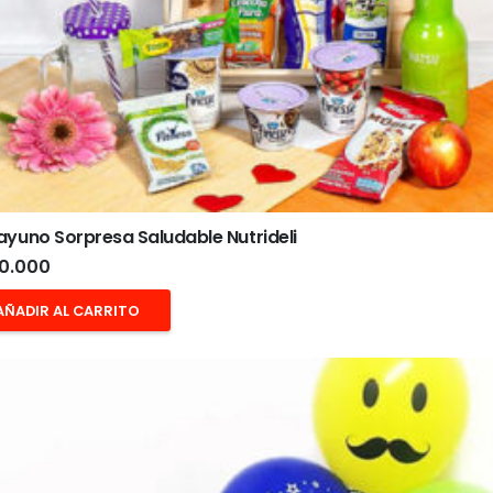
yuno Sorpresa Saludable Nutrideli
0.000
AÑADIR AL CARRITO