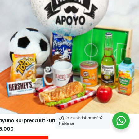
¿Quieres más información?
yuno Sorpresa Kit Futbolero
Háblanos
5.000