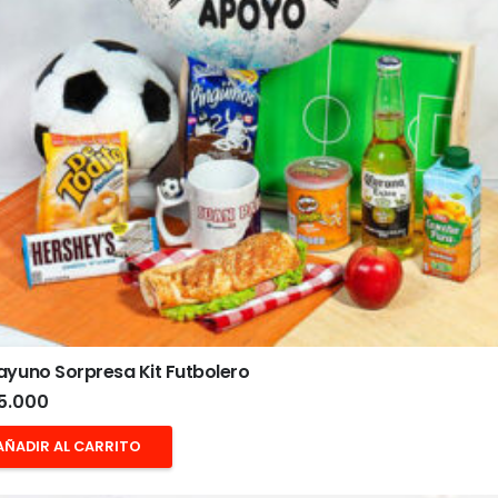
yuno Sorpresa Kit Futbolero
5.000
AÑADIR AL CARRITO