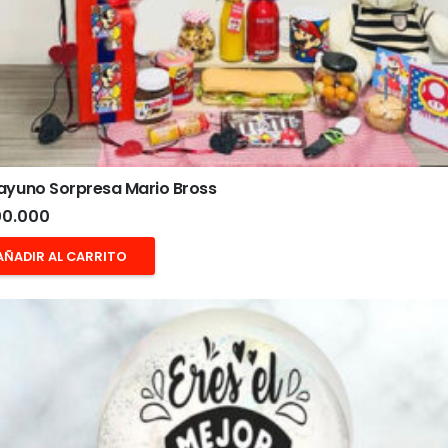
ayuno Sorpresa Mario Bross
0.000
AÑADIR AL CARRITO