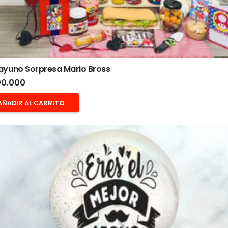
ayuno Sorpresa Mario Bross
0.000
AÑADIR AL CARRITO