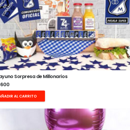
yuno Sorpresa de Millonarios
.600
AÑADIR AL CARRITO