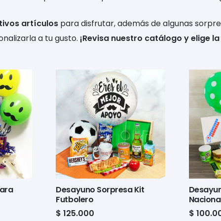
tivos artículos
para disfrutar, además de algunas sorpres
onalizarla a tu gusto.
¡Revisa nuestro catálogo y elige l
para
Desayuno Sorpresa Kit
Desayun
Futbolero
Naciona
$
125.000
$
100.0