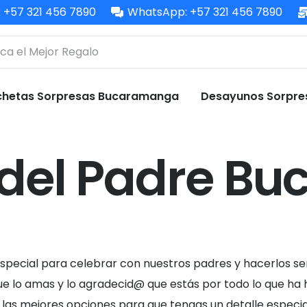
: +57 321 456 7890
WhatsApp: +57 321 456 7890
chetas Sorpresas Bucaramanga
Desayunos Sorpr
a del Padre 
special para celebrar con nuestros padres y hacerlos sen
 lo amas y lo agradecid@ que estás por todo lo que ha he
 las mejores opciones para que tengas un detalle especia