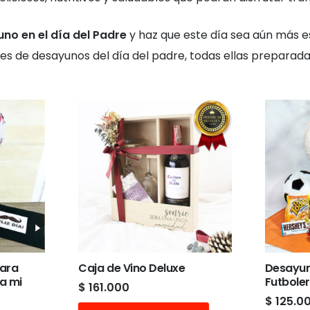
no en el día del Padre
y haz que este día sea aún más es
es de desayunos del día del padre, todas ellas prepara
para
Caja de Vino Deluxe
Desayun
a mi
Futbole
$
161.000
$
125.0