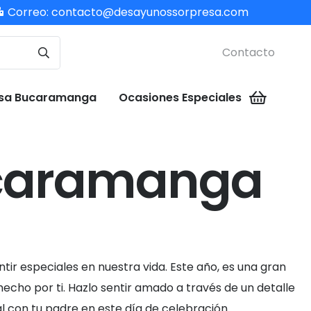
Correo:
contacto@desayunossorpresa.com
Contacto
esa Bucaramanga
Ocasiones Especiales
Bucaramanga
tir especiales en nuestra vida. Este año, es una gran
cho por ti. Hazlo sentir amado a través de un detalle
l con tu padre en este día de celebración.