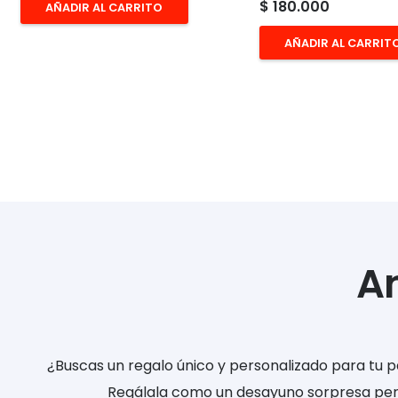
$
180.000
AÑADIR AL CARRITO
AÑADIR AL CARRIT
A
¿Buscas un regalo único y personalizado para tu 
Regálala como un desayuno sorpresa perso