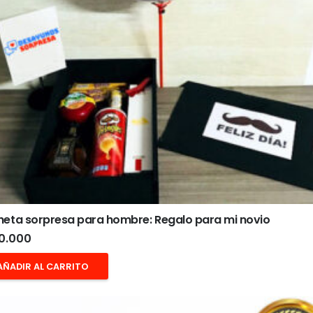
heta sorpresa para hombre: Regalo para mi novio
0.000
AÑADIR AL CARRITO