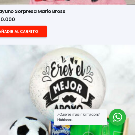
ayuno Sorpresa Mario Bross
0.000
AÑADIR AL CARRITO
¿Quieres más información?
Háblanos