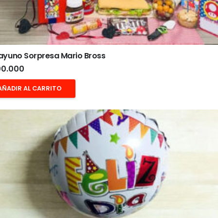
ayuno Sorpresa Mario Bross
0.000
AÑADIR AL CARRITO