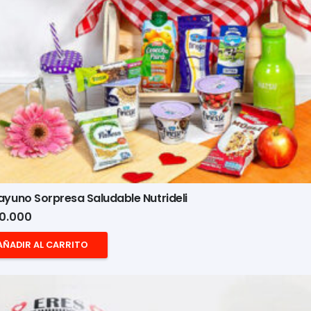
yuno Sorpresa Saludable Nutrideli
0.000
AÑADIR AL CARRITO