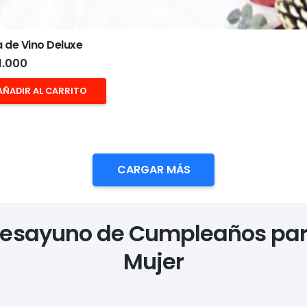
 de Vino Deluxe
1.000
AÑADIR AL CARRITO
CARGAR MÁS
esayuno de Cumpleaños pa
Mujer