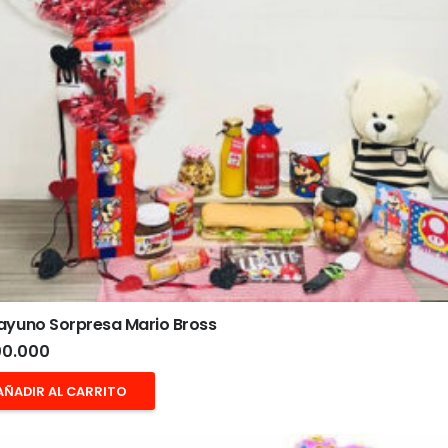
ayuno Sorpresa Mario Bross
0.000
AÑADIR AL CARRITO