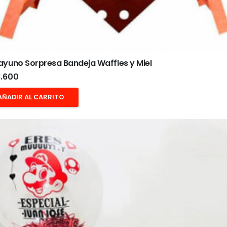
yuno Sorpresa Bandeja Waffles y Miel
.600
AÑADIR AL CARRITO