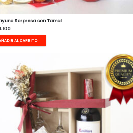
ayuno Sorpresa con Tamal
1.100
AÑADIR AL CARRITO