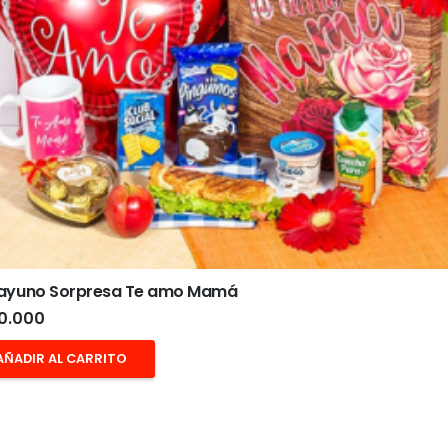
ayuno Sorpresa Te amo Mamá
0.000
AÑADIR AL CARRITO