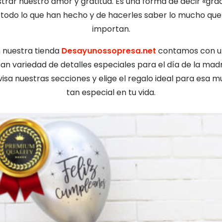
trar nuestro amor y gratitud. Es una forma de decir «grac
 todo lo que han hecho y de hacerles saber lo mucho que
importan.
 nuestra tienda
Desayunossopresa.net
contamos con u
an variedad de detalles especiales para el día de la mad
isa nuestras secciones y elige el regalo ideal para esa m
tan especial en tu vida.