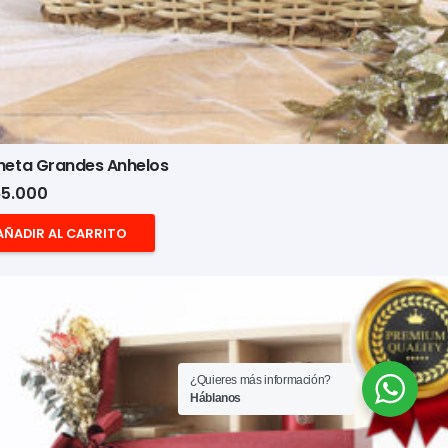
heta Grandes Anhelos
5.000
AÑADIR AL CARRITO
¿Quieres más información?
Háblanos