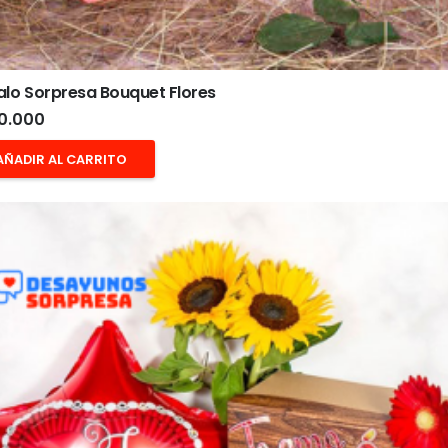
lo Sorpresa Bouquet Flores
0.000
AÑADIR AL CARRITO