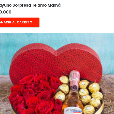
ayuno Sorpresa Te amo Mamá
0.000
AÑADIR AL CARRITO