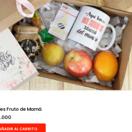
ces Fruto de Mamá
.000
AÑADIR AL CARRITO