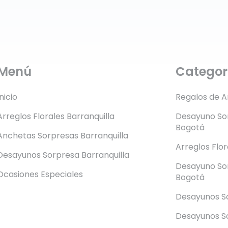
Menú
Categor
Inicio
Regalos de 
Arreglos Florales Barranquilla
Desayuno Sor
Bogotá
Anchetas Sorpresas Barranquilla
Arreglos Flo
Desayunos Sorpresa Barranquilla
Desayuno So
Ocasiones Especiales
Bogotá
Desayunos S
Desayunos So