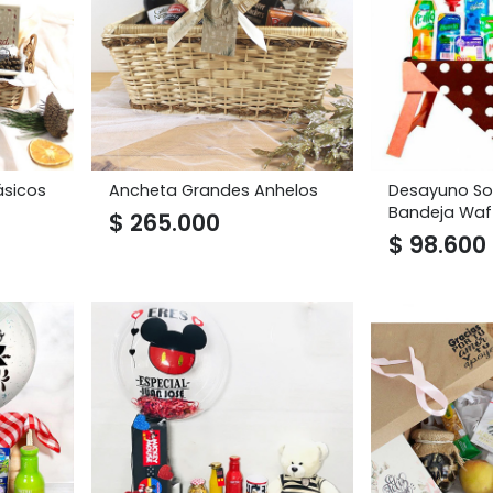
ásicos
Ancheta Grandes Anhelos
Desayuno So
Bandeja Waff
$
265.000
$
98.600